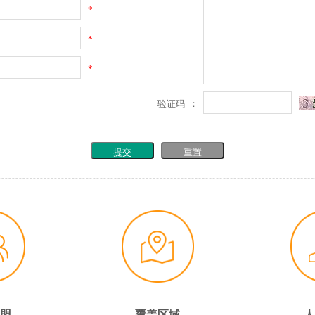
*
*
*
验证码 ：
提交
重置
盟
覆盖区域
人