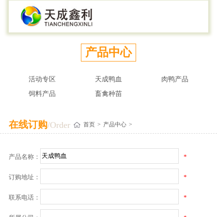
走进鑫利
新闻中心
产品中心
服务支持
社会责任
加入我们
联系我们
鑫利简介
新闻快递
活动专区
服务中心
专注农牧业
人才理念
联系我们
产品中心
产业介绍
行业新闻
天成鸭血
覆盖区域
食品安全
人才培养
在线留言
活动专区
天成鸭血
肉鸭产品
公司布局
图片新闻
肉鸭产品
联系渠道
社会公益
员工活动
饲料产品
畜禽种苗
企业文化
市场活动
饲料产品
投诉建议
信息公开
在线学习平台
在线订购
/Order
首页
>
产品中心
>
技术研发
微信活动
畜禽种苗
养殖技术
社会招聘
企业荣誉
校园招聘
产品名称：
*
美味人生
合作加盟
订购地址：
*
公司历程
联系电话：
*
视频在线