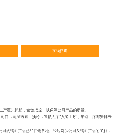
在线咨询
从生产源头抓起，全链把控，以保障公司产品的质量。
→封口→高温蒸煮→预冷→装箱入库”八道工序，每道工序都安排专
本公司的鸭血产品已经行销各地。经过对我公司及鸭血产品的了解，