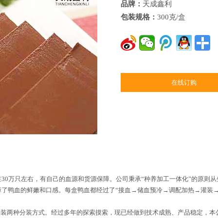
品牌：
天成鑫利
包装规格：
300
克/盒
在线订购
在
30万只左右，有自己的血源和货源保障。公司秉承“种养加工一体化”的原则
障了鸭血的鲜嫩和口感。每盒鸭血都经过了
“接血→储血预冷→调配加热→灌装
、袋装两种分装方式。经过多年的探索摸索，现已经做到技术成熟、产品稳定，