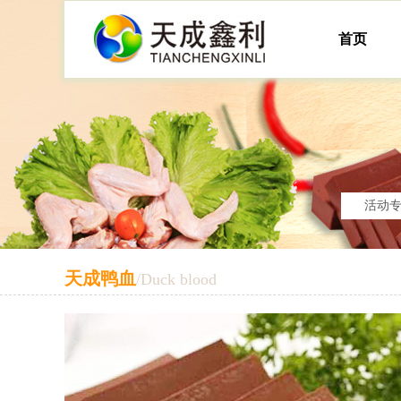
首页
活动
天成鸭血
/Duck blood