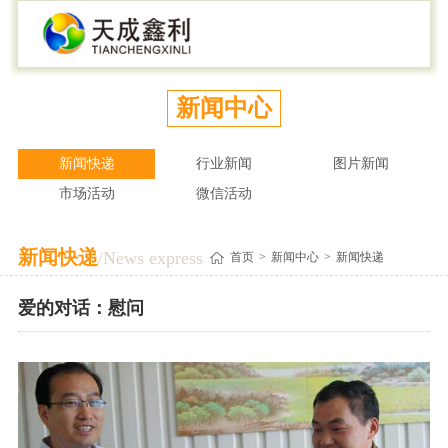
走进鑫利
新闻中心
产品中心
服务支持
社会责任
加入我们
联系我们
鑫利简介
新闻快递
活动专区
服务中心
专注农牧业
人才理念
联系我们
新闻中心
产业介绍
行业新闻
天成鸭血
覆盖区域
食品安全
人才培养
在线留言
新闻快递
行业新闻
图片新闻
公司布局
图片新闻
肉鸭产品
联系渠道
社会公益
员工活动
市场活动
微信活动
企业文化
市场活动
饲料产品
投诉建议
信息公开
在线学习平台
新闻快递
/News express
首页
>
新闻中心
>
新闻快递
技术研发
微信活动
畜禽种苗
养殖技术
社会招聘
企业荣誉
校园招聘
爱的对话：慰问
美味人生
合作加盟
公司历程
视频在线